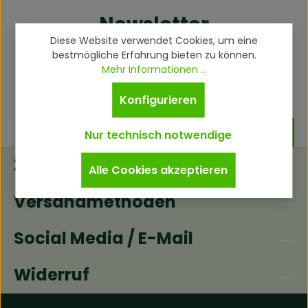
Newsletter
Diese Website verwendet Cookies, um eine
Abonnieren Sie jetzt unseren regelmäßig
bestmögliche Erfahrung bieten zu können.
Mehr Informationen ...
erscheinenden Newsletter, um rechtzeitig über
neue Produkte und Angebote informiert zu werden.
Konfigurieren
Nur technisch notwendige
Zahlungsmethoden
Alle Cookies akzeptieren
Versandmethoden
Social Media / E-Mail
Widerruf