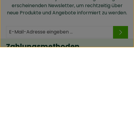
erscheinenden Newsletter, um rechtzeitig über
neue Produkte und Angebote informiert zu werden.
Zahlungsmethoden
Versandmethoden
Social Media / E-Mail
Widerruf
Widerrufs­recht
Impressum
Daten­schutz­erklärung
AGB
Kontakt
Lagerverkauf
Cookie Einstellungen