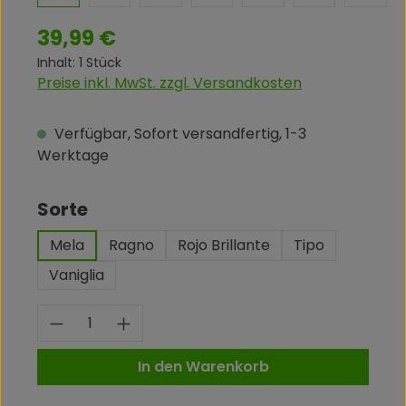
Regulärer Preis:
39,99 €
Inhalt:
1 Stück
Preise inkl. MwSt. zzgl. Versandkosten
Verfügbar, Sofort versandfertig, 1-3
Werktage
auswählen
Sorte
Mela
Ragno
Rojo Brillante
Tipo
Vaniglia
Produkt Anzahl: Gib den gewünschte
In den Warenkorb