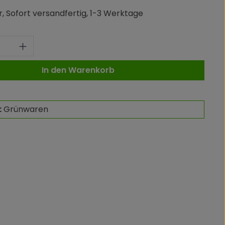
, Sofort versandfertig, 1-3 Werktage
 Anzahl: Gib den gewünschten Wert ei
In den Warenkorb
:
Grünwaren