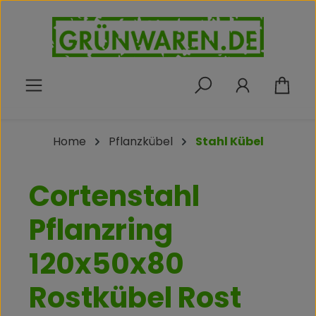
Zum Hauptinhalt springen
War
Home
Pflanzkübel
Stahl Kübel
Cortenstahl
Pflanzring
120x50x80
Rostkübel Rost