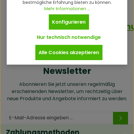
bestmögliche Erfahrung bieten zu können.
Mehr Informationen ...
Konfigurieren
Produktsicherheitsverordn
Nur technisch notwendige
Alle Cookies akzeptieren
Newsletter
Abonnieren Sie jetzt unseren regelmäßig
erscheinenden Newsletter, um rechtzeitig über
neue Produkte und Angebote informiert zu werden.
Zahlungsmethoden