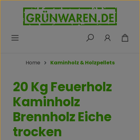
Zum Hauptinhalt springen
War
Home
Kaminholz & Holzpellets
20 Kg Feuerholz
Kaminholz
Brennholz Eiche
trocken