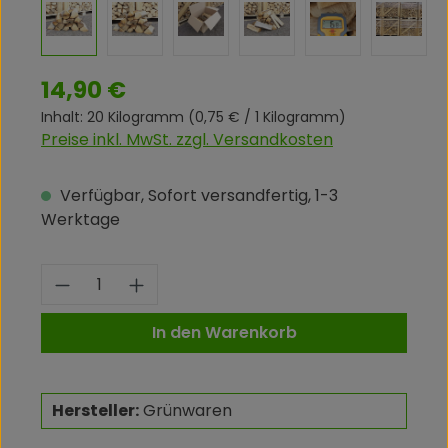
Regulärer Preis:
14,90 €
Inhalt:
20 Kilogramm
(0,75 € / 1 Kilogramm)
Preise inkl. MwSt. zzgl. Versandkosten
Verfügbar, Sofort versandfertig, 1-3
Werktage
Produkt Anzahl: Gib den gewünschte
In den Warenkorb
Hersteller:
Grünwaren