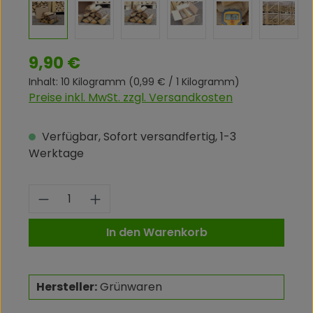
Regulärer Preis:
9,90 €
Inhalt:
10 Kilogramm
(0,99 € / 1 Kilogramm)
Preise inkl. MwSt. zzgl. Versandkosten
Verfügbar, Sofort versandfertig, 1-3
Werktage
Produkt Anzahl: Gib den gewünschte
In den Warenkorb
Hersteller:
Grünwaren