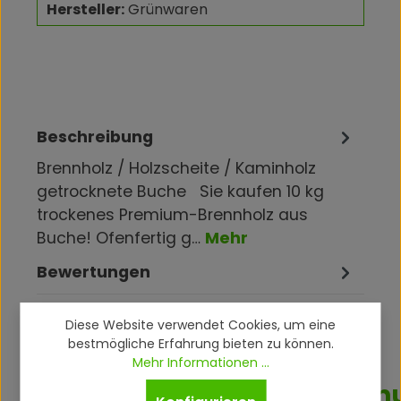
Hersteller:
Grünwaren
Beschreibung
Brennholz / Holzscheite / Kaminholz
getrocknete Buche Sie kaufen 10 kg
trockenes Premium-Brennholz aus
Buche! Ofenfertig g…
Mehr
Bewertungen
Diese Website verwendet Cookies, um eine
bestmögliche Erfahrung bieten zu können.
Mehr Informationen ...
Produktsicherheitsverordn